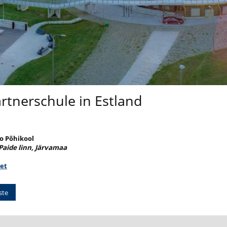
rtnerschule in Estland
oo Põhikool
 Paide linn, Järvamaa
/et
ste