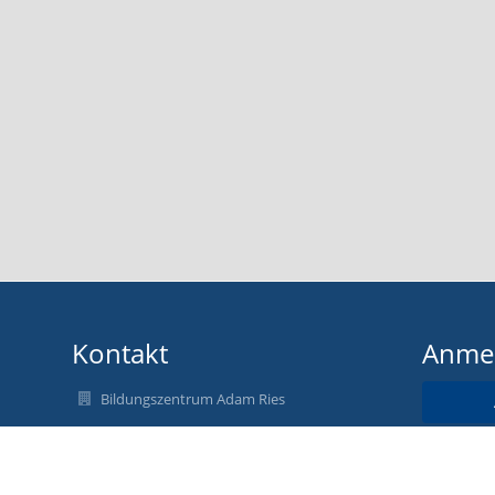
Kontakt
Anme
Bildungszentrum Adam Ries
sekretariat@os-adamries.de
Benu
03733 506760