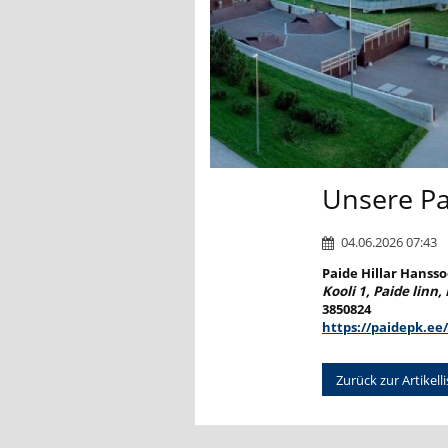
Unsere Pa
04.06.2026 07:43
Paide Hillar Hanss
Kooli 1, Paide linn,
3850824
https://paidepk.ee
Zurück zur Artikelli