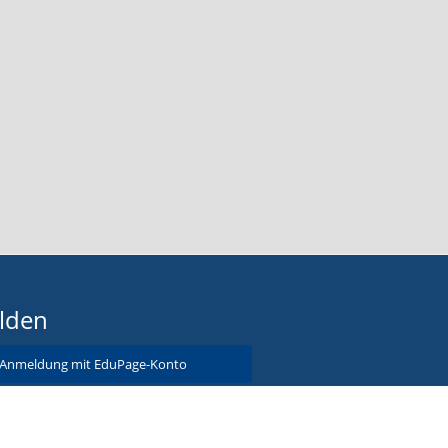
lden
Anmeldung mit EduPage-Konto
tzernamen oder Passwort vergessen