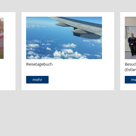
Reisetagebuch
Besuc
(Estla
mehr
me