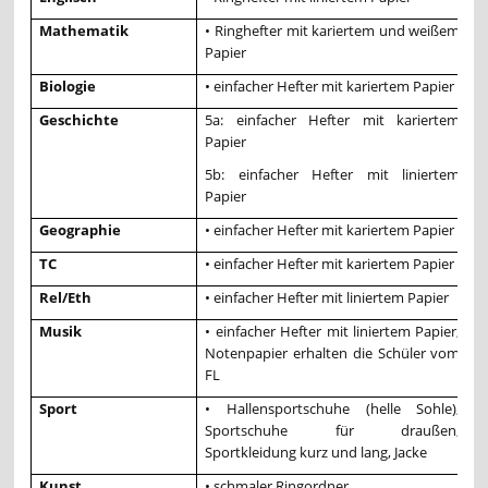
Mathematik
• Ringhefter mit kariertem und weißem
Papier
Biologie
• einfacher Hefter mit kariertem Papier
Geschichte
5a: einfacher Hefter mit kariertem
Papier
5b: einfacher Hefter mit liniertem
Papier
Geographie
• einfacher Hefter mit kariertem Papier
TC
• einfacher Hefter mit kariertem Papier
Rel/Eth
• einfacher Hefter mit liniertem Papier
Musik
• einfacher Hefter mit liniertem Papier,
Notenpapier erhalten die Schüler vom
FL
Sport
• Hallensportschuhe (helle Sohle),
Sportschuhe für draußen,
Sportkleidung kurz und lang, Jacke
Kunst
• schmaler Ringordner