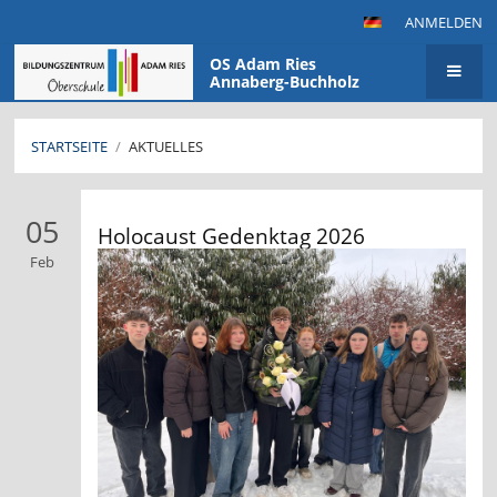
ANMELDEN
OS Adam Ries
Annaberg-Buchholz
STARTSEITE
/
AKTUELLES
Aktuelles
05
Holocaust Gedenktag 2026
Feb