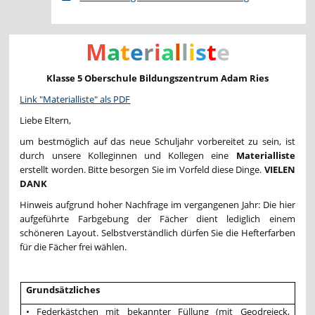
M
a
t
e
r
i
a
l
l
i
s
t
e
Klasse 5 Oberschule Bildungszentrum Adam Ries
Link "Materialliste" als PDF
Liebe Eltern,
um bestmöglich auf das neue Schuljahr vorbereitet zu sein, ist
durch unsere Kolleginnen und Kollegen eine
M
a
t
e
r
i
a
l
l
i
s
t
e
erstellt worden. Bitte besorgen Sie im Vorfeld diese Dinge.
VIELEN
DANK
Hinweis aufgrund hoher Nachfrage im vergangenen Jahr: Die hier
aufgeführte Farbgebung der Fächer dient lediglich einem
schöneren Layout. Selbstverständlich dürfen Sie die Hefterfarben
für die Fächer frei wählen.
Grundsätzliches
• Federkästchen mit bekannter Füllung (mit Geodreieck,