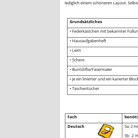
lediglich einem schöneren Layout. Selbst
Grundsätzliches
• Federkästchen mit bekannter Füllun
• Hausaufgabenheft
• Leim
• Schere
• Buntstifte/Fasermaler
• je ein linierter und ein karierter Bloc
• Taschentücher
Fach
benöti
Deutsch
5a: 2 H
5b: 2 H