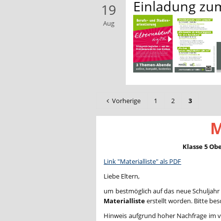
Einladung zum
19
Aug
Vorherige
1
2
3
Klasse 5 Ob
Link "Materialliste" als PDF
Liebe Eltern,
um bestmöglich auf das neue Schuljahr v
M
a
t
e
r
i
a
l
l
i
s
t
e
erstellt worden. Bitte bes
Hinweis aufgrund hoher Nachfrage im ve