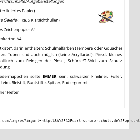
rrichtsinhalte/Aufgabenstellungen
ter liniertes Papier)
e Galerie
(+ ca. 5 Klarsichthüllen)
es Zeichenpapier A4
enkarton A4
tkiste“, darin enthalten: Schulmalfarben (Tempera oder Gouache)
en, Tuben sind auch möglich (keine Acrylfarbe!), Pinsel, kleines
lltuch zum Reinigen der Pinsel, Schürze/T-Shirt zum Schutz
idung
edermäppchen sollte
IMMER
sein: schwarzer Fineliner, Füller,
 Leim, Bleistift, Buntstifte, Spitzer, Radiergummi
cher Hefter
e.com/imgres?imgurl=https%3A%2F%2Fcarl-schurz-schule.de%2Fwp-con