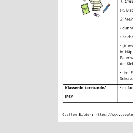
1. Unte
(+5 Blät
2. Mein
• dünn
• Zeich
• „Kuns
in Näpf
Baumwo
der Kle
• im F
Schere,
Klassenleiterstunde/
• einfa
IPSY
Quellen Bilder: https://www.googl