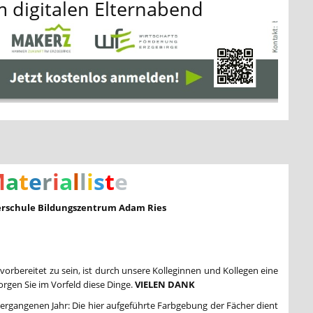
 digitalen Elternabend
M
a
t
e
r
i
a
l
l
i
s
t
e
erschule Bildungszentrum Adam Ries
orbereitet zu sein, ist durch unsere Kolleginnen und Kollegen eine
orgen Sie im Vorfeld diese Dinge.
VIELEN DANK
rgangenen Jahr: Die hier aufgeführte Farbgebung der Fächer dient