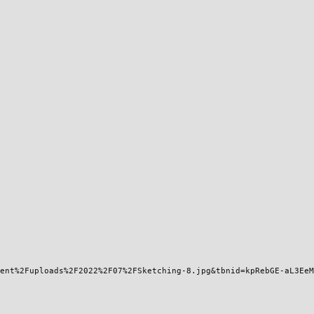
tent%2Fuploads%2F2022%2F07%2FSketching-8.jpg&tbnid=kpRebGE-aL3Ee