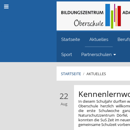
Startseite
Aktuelles
Beruf
Sport
Partnerschulen
STARTSEITE
/
AKTUELLES
Aktuelles
Kennenlernwo
22
In diesem Schuljahr durften w
Aug
Oberschule herzlich willko
die erste Schulwoche gan
Naturschutzzentrum Dörfel, 
konnten die SuS Zeit im neue
gemeinsame Schulzeit vorber