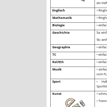
ein Hef
Englisch
• Ringh
Mathematik
• Ringh
Biologie
• einfa
Geschichte
5a: ein
5b: ein
Geographie
• einfa
TC
• einfa
Rel/Eth
• einfa
Musik
• einfa
vom FL
Sport
• Hall
Sportkl
Kunst
• schma
• Trenn